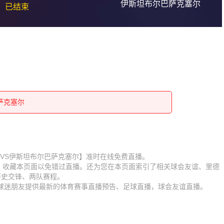
伊斯坦布尔巴萨克塞尔
已结束
巴萨克塞尔
巴萨克塞尔
巴萨克塞尔
巴萨克塞尔
巴萨克塞尔
巴萨克塞尔
比赛【里德VS伊斯坦布尔巴萨克塞尔】准时在线免费直播。
D】收藏本页面以免错过直播。还为您在本页面索引了相关球会友谊、里德
巴萨克塞尔
巴萨克塞尔
历史交锋、两队赛程。
为球迷朋友提供最新的体育赛事直播预告、足球直播，球会友谊直播。
巴萨克塞尔
巴萨克塞尔
巴萨克塞尔
巴萨克塞尔