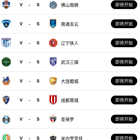
V
-
S
即将开始
佛山南狮
V
-
S
即将开始
南通支云
V
-
S
即将开始
辽宁铁人
V
-
S
即将开始
武汉三镇
V
-
S
即将开始
大连鲲城
V
-
S
即将开始
成都蓉城
V
-
S
即将开始
圣保罗
V
-
S
即将开始
米内罗竞技