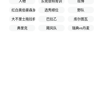
人物
东莞张特青训
班博
红白奥伯豪森友谊赛
选秀顺位
野队
大不里士拖拉机
巴拉乙
库尔图瓦
弗里克
飓风队
瑞典vs丹麦