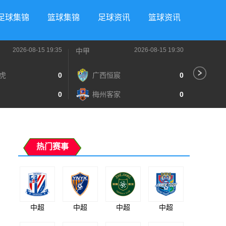
足球集锦
篮球集锦
足球资讯
篮球资讯
2026-08-15 19:35
2026-08-15 19:30
中甲
中超
虎
0
广西恒宸
0
辽
0
梅州客家
0
深
热门赛事
中超
中超
中超
中超