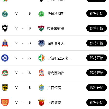
V
-
S
即将开始
沙佩科恩斯
V
-
S
即将开始
弗鲁米嫩塞
V
-
S
即将开始
深圳青年人
V
-
S
即将开始
宁波职业足球俱
乐部
V
-
S
即将开始
青岛西海岸
V
-
S
即将开始
广西恒宸
V
-
S
即将开始
上海海港