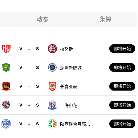
巴萨克塞尔
巴萨克塞尔
巴萨克塞尔
巴萨克塞尔
动态
集锦
巴萨克塞尔
巴萨克塞尔
巴萨克塞尔
V
-
S
即将开始
拉努斯
巴萨克塞尔
V
-
S
即将开始
深圳新鹏城
V
-
S
即将开始
长春亚泰
V
-
S
即将开始
上海申花
V
-
S
即将开始
陕西联合月亮泊
队