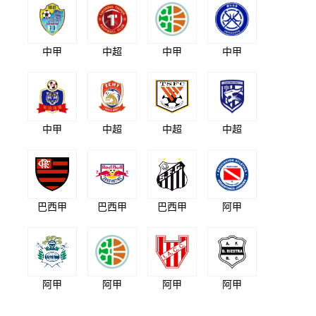
中甲
中超
中甲
中甲
中甲
中超
中超
中超
巴西甲
巴西甲
巴西甲
阿甲
阿甲
阿甲
阿甲
阿甲