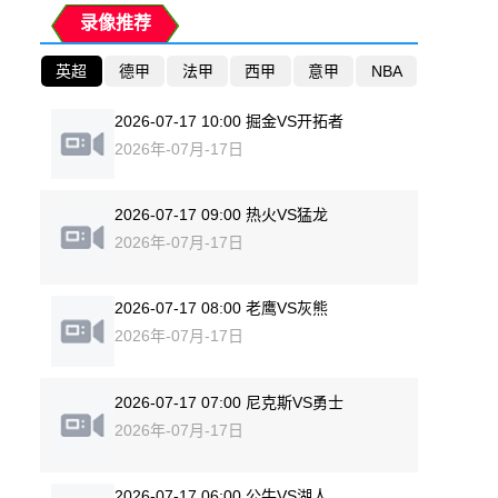
录像推荐
英超
德甲
法甲
西甲
意甲
NBA
2026-07-17 10:00 掘金VS开拓者
2026年-07月-17日
2026-07-17 09:00 热火VS猛龙
2026年-07月-17日
2026-07-17 08:00 老鹰VS灰熊
2026年-07月-17日
2026-07-17 07:00 尼克斯VS勇士
2026年-07月-17日
2026-07-17 06:00 公牛VS湖人