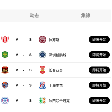
动态
集锦
V
-
S
即将开始
拉努斯
V
-
S
即将开始
深圳新鹏城
V
-
S
即将开始
长春亚泰
V
-
S
即将开始
上海申花
V
-
S
即将开始
陕西联合月亮泊
队