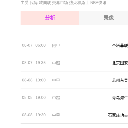
主受
代码
欧国联
交易市场
热火和勇士
NBA快讯
2026-08-15 【球会友谊】 韦德斯VS德维
2026-08-15 【球会友谊】 韦德斯VS德维
2026-08-14 【球会友谊】 韦德斯VS德维
2026-08-15 【球会友谊】 韦德斯VS德维
分析
录像
2026-08-15 【球会友谊】 韦德斯VS德维
2026-08-15 【球会友谊】 韦德斯VS德维
08-07
06:00
阿甲
圣塔菲联
2026-08-14 【球会友谊】 韦德斯VS德维
08-07
19:35
中超
北京国安
08-08
19:00
中甲
苏州东吴
08-08
19:00
中超
青岛海牛
08-08
19:30
中甲
石家庄功夫