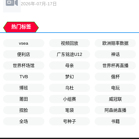
2026年-07月-17日
热门标签
vsea
视频回放
欧洲赔率数据
便利店
广东铭途U12
神话
世界杯场馆
母亲
世界杯再直播
TVB
梦幻
俄杯
博班
乌杜
电玩
莆田
小组赛
威冠联
捏脸
笔袋
阿森纳直播
全场
号种子
书籍