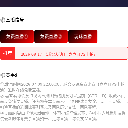
直播信号
2026-08-18 【球会友谊】 克卢日VS卡帕迪
免费直播①
免费直播②
玩球直播
2026-08-18 【球会友谊】 克卢日VS卡帕迪
推荐
2026-08-17 【球会友谊】 克卢日VS卡帕迪
2026-08-17 【球会友谊】 克卢日VS卡帕迪
2026-08-18 【球会友谊】 克卢日VS卡帕迪
赛事源
2026-08-17 【球会友谊】 克卢日VS卡帕迪
2026-08-18 【球会友谊】 克卢日VS卡帕迪
①.北京时间2026-07-09 22:00:00，球会友谊联赛比赛【克卢日VS卡帕
迪】准时在线免费直播。
2026-08-17 【球会友谊】 克卢日VS卡帕迪
2026-08-17 【球会友谊】 克卢日VS卡帕迪
②.喜欢看球会友谊现场直播比赛的朋友可以提前【CTRL+D】收藏本页
面以免错过直播。还为您在本页面索引了相关球会友谊、克卢日直播、卡
2026-08-17 【球会友谊】 克卢日VS卡帕迪
2026-08-17 【球会友谊】 克卢日VS卡帕迪
帕迪直播的近期比赛列表以及两队历史交锋、两队赛程。
③.页面内容由『懂大姐看球』体育小编整理发布；24小时为球迷朋友提
2026-08-17 【球会友谊】 克卢日VS卡帕迪
2026-08-17 【球会友谊】 克卢日VS卡帕迪
供最新的体育赛事直播预告、足球直播，球会友谊直播。
2026-08-17 【球会友谊】 克卢日VS卡帕迪
2026-08-17 【球会友谊】 克卢日VS卡帕迪