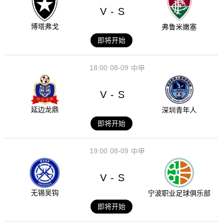
V
S
-
博塔弗戈
弗鲁米嫩塞
即将开始
18:00
08-09
中甲
V
S
-
延边龙鼎
深圳青年人
即将开始
19:00
08-09
中甲
V
S
-
无锡吴钩
宁波职业足球俱乐部
即将开始