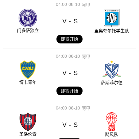
04:00
08-10
阿甲
V
S
-
门多萨独立
里奥夸尔托学生队
即将开始
04:00
08-10
阿甲
V
S
-
博卡青年
萨斯菲尔德
即将开始
04:00
08-10
阿甲
V
S
-
圣洛伦索
飓风队