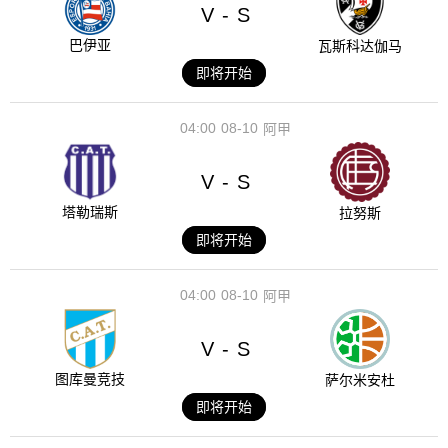
V
S
-
巴伊亚
瓦斯科达伽马
即将开始
04:00
08-10
阿甲
V
S
-
塔勒瑞斯
拉努斯
即将开始
04:00
08-10
阿甲
V
S
-
图库曼竞技
萨尔米安杜
即将开始