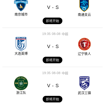
V
S
-
南京城市
南通支云
即将开始
19:35
08-08
中超
V
S
-
大连英博
辽宁铁人
即将开始
19:35
08-08
中超
V
S
-
浙江队
武汉三镇
即将开始