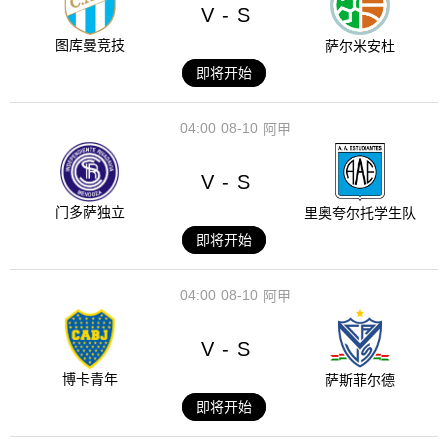
V
S
-
图库曼竞技
萨尔米安杜
即将开始
04:00
08-10
阿甲
V
S
-
门多萨独立
里奥夸尔托学生队
即将开始
04:00
08-10
阿甲
V
S
-
博卡青年
萨斯菲尔德
即将开始