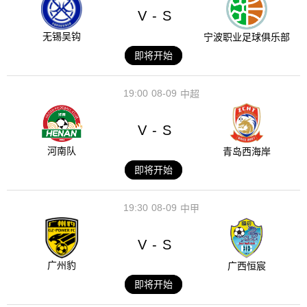
V
S
-
无锡吴钩
宁波职业足球俱乐部
即将开始
19:00
08-09
中超
V
S
-
河南队
青岛西海岸
即将开始
19:30
08-09
中甲
V
S
-
广州豹
广西恒宸
即将开始