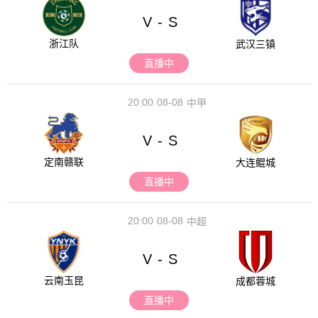
V
S
-
浙江队
武汉三镇
直播中
20:00
08-08
中甲
V
S
-
定南赣联
大连鲲城
直播中
20:00
08-08
中超
V
S
-
云南玉昆
成都蓉城
直播中