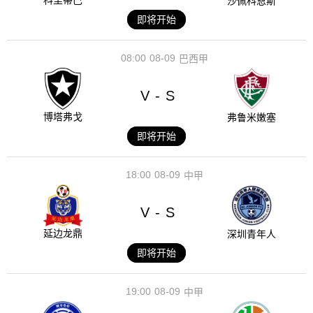
科里蒂巴
沙佩科恩斯
即将开始
08:00
08-09
巴西甲
V
S
-
博塔弗戈
弗鲁米嫩塞
即将开始
18:00
08-09
中甲
V
S
-
延边龙鼎
深圳青年人
即将开始
19:00
08-09
中甲