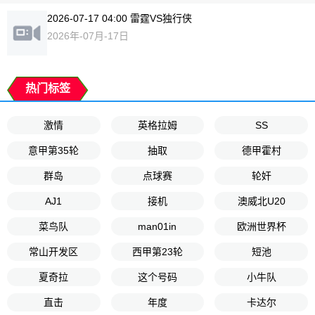
2026-07-17 04:00 雷霆VS独行侠
2026年-07月-17日
热门标签
激情
英格拉姆
SS
意甲第35轮
抽取
德甲霍村
群岛
点球赛
轮奸
AJ1
接机
澳威北U20
菜鸟队
man01in
欧洲世界杯
常山开发区
西甲第23轮
短池
夏奇拉
这个号码
小牛队
直击
年度
卡达尔