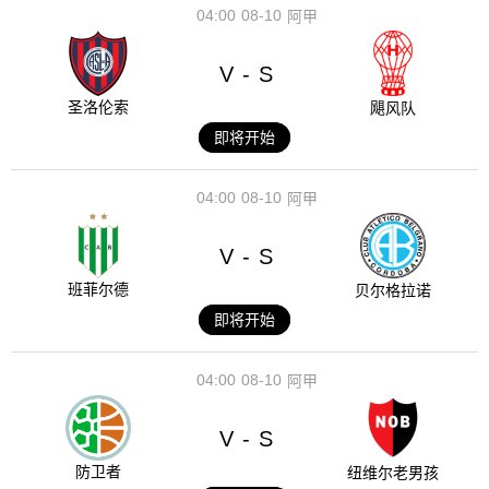
04:00
08-10
阿甲
V
S
-
圣洛伦索
飓风队
即将开始
04:00
08-10
阿甲
V
S
-
班菲尔德
贝尔格拉诺
即将开始
04:00
08-10
阿甲
V
S
-
防卫者
纽维尔老男孩