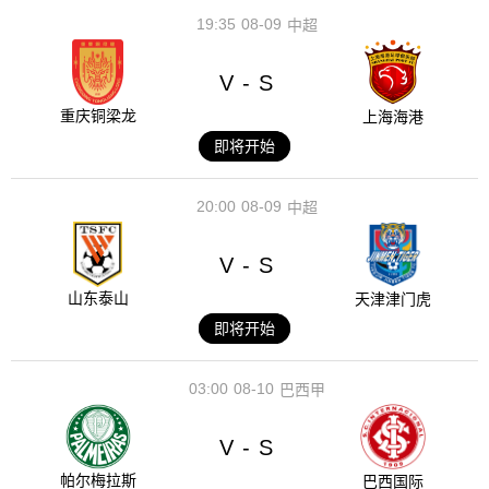
19:35
08-09
中超
V
S
-
重庆铜梁龙
上海海港
即将开始
20:00
08-09
中超
V
S
-
山东泰山
天津津门虎
即将开始
03:00
08-10
巴西甲
V
S
-
帕尔梅拉斯
巴西国际