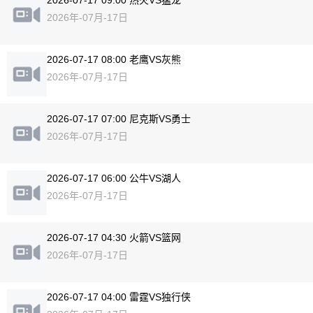
2026-07-17 09:00 热火VS猛龙
2026年-07月-17日
2026-07-17 08:00 老鹰VS灰熊
2026年-07月-17日
2026-07-17 07:00 尼克斯VS勇士
2026年-07月-17日
2026-07-17 06:00 公牛VS湖人
2026年-07月-17日
2026-07-17 04:30 火箭VS篮网
2026年-07月-17日
2026-07-17 04:00 雷霆VS独行侠