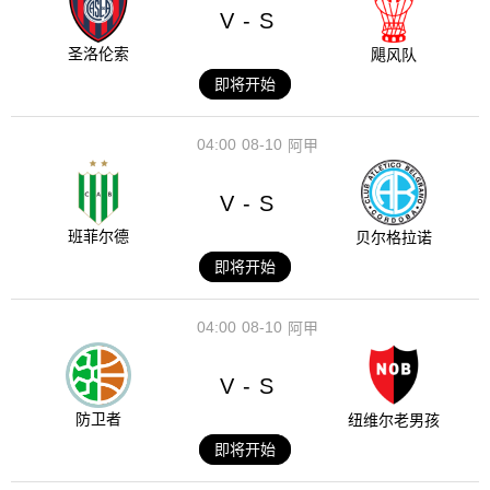
V
S
-
圣洛伦索
飓风队
即将开始
04:00
08-10
阿甲
V
S
-
班菲尔德
贝尔格拉诺
即将开始
04:00
08-10
阿甲
V
S
-
防卫者
纽维尔老男孩
即将开始