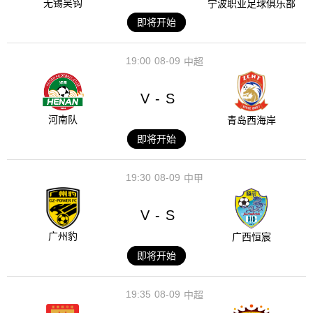
无锡吴钩
宁波职业足球俱乐部
即将开始
19:00
08-09
中超
V
S
-
河南队
青岛西海岸
即将开始
19:30
08-09
中甲
V
S
-
广州豹
广西恒宸
即将开始
19:35
08-09
中超