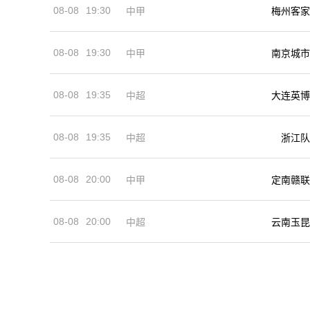
08-08
19:30
中甲
梅州客家
08-08
19:30
中甲
南京城市
08-08
19:35
中超
大连英博
08-08
19:35
中超
浙江队
08-08
20:00
中甲
定南赣联
08-08
20:00
中超
云南玉昆