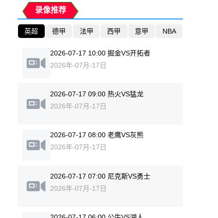
录像推荐
英超
德甲
法甲
西甲
意甲
NBA
2026-07-17 10:00 掘金VS开拓者
2026年-07月-17日
2026-07-17 09:00 热火VS猛龙
2026年-07月-17日
2026-07-17 08:00 老鹰VS灰熊
2026年-07月-17日
2026-07-17 07:00 尼克斯VS勇士
2026年-07月-17日
2026-07-17 06:00 公牛VS湖人