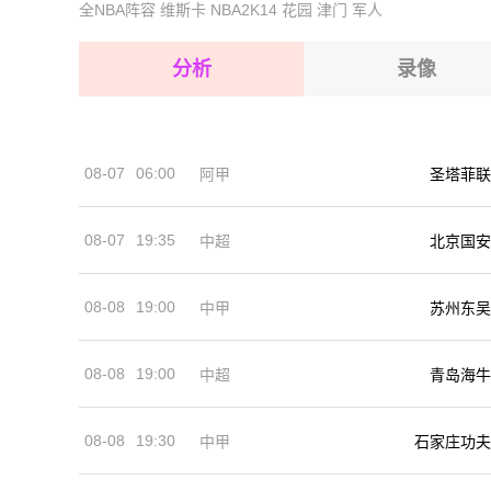
全NBA阵容
维斯卡
NBA2K14
花园
津门
军人
2026-08-15 【中超】 武汉三镇VS深圳新鹏城
2026-08-15 【中超】 武汉三镇VS深圳新鹏城
2026-08-14 【中超】 武汉三镇VS深圳新鹏城
2026-08-15 【中超】 武汉三镇VS深圳新鹏城
分析
录像
2026-08-15 【中超】 武汉三镇VS深圳新鹏城
2026-08-15 【中超】 武汉三镇VS深圳新鹏城
08-07
06:00
阿甲
圣塔菲联
2026-08-14 【中超】 武汉三镇VS深圳新鹏城
08-07
19:35
中超
北京国安
08-08
19:00
中甲
苏州东吴
08-08
19:00
中超
青岛海牛
08-08
19:30
中甲
石家庄功夫