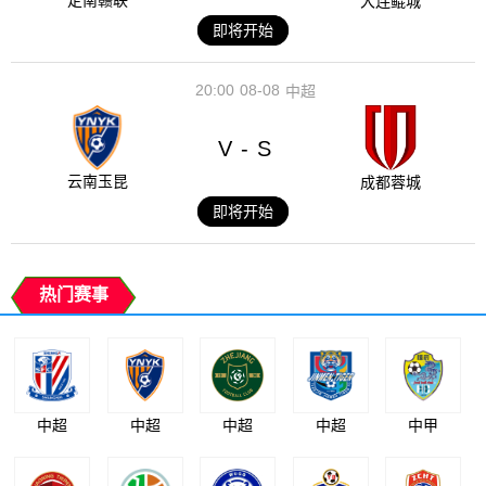
定南赣联
大连鲲城
即将开始
20:00
08-08
中超
V
S
-
云南玉昆
成都蓉城
即将开始
热门赛事
中超
中超
中超
中超
中甲