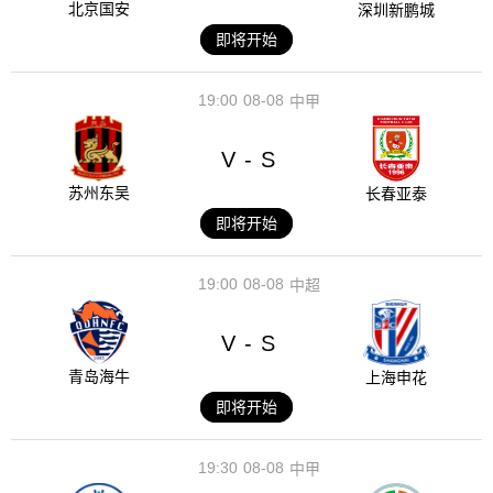
北京国安
深圳新鹏城
即将开始
19:00
08-08
中甲
V
S
-
苏州东吴
长春亚泰
即将开始
19:00
08-08
中超
V
S
-
青岛海牛
上海申花
即将开始
19:30
08-08
中甲