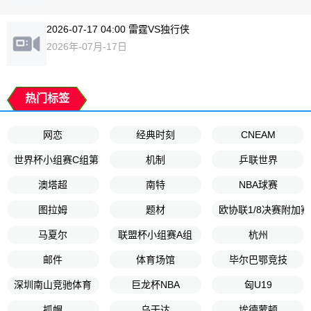
2026-07-17 04:00 雷霆VS独行侠
2026年-07月-17日
热门标签
网恋
经典时刻
CNEAM
世界杯小组赛C组第3轮
机制
乒联世界
澳塔超
南特
NBA球赛
图拉姆
题材
欧协联1/8决赛附加赛
马夏尔
联盟杯小组赛A组
杭州
邮件
体育场馆
毕尔巴鄂竞技
深圳南山竞驰体育
巨龙杯NBA
匈U19
抓帽
乌干达
埃德蒙顿